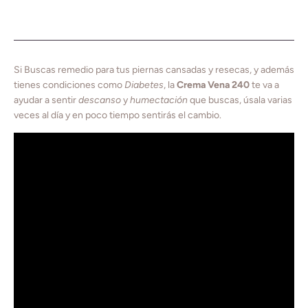
Si Buscas remedio para tus piernas cansadas y resecas, y además
tienes condiciones como
Diabetes
, la
Crema Vena 240
te va a
ayudar a sentir
descanso
y
humectación
que buscas, úsala varias
veces al día y en poco tiempo sentirás el cambio.