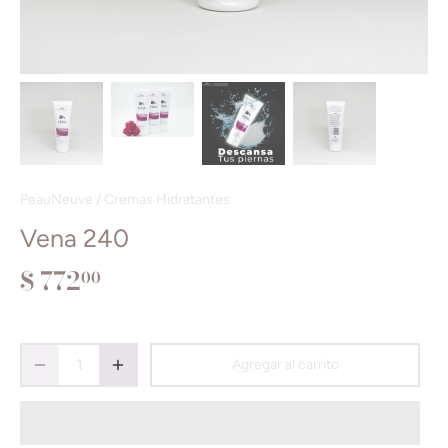
PeauNeuve
/
Cremas Hidratantes
Vena 240
$ 772
00
Agregar al carrito